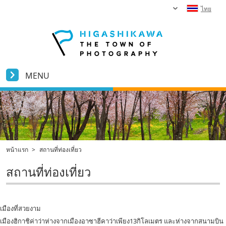
ไทย
MENU
หน้าแรก
>
สถานที่ท่องเที่ยว
สถานที่ท่องเที่ยว
เมืองที่สวยงาม
เมืองฮิกาชิค่าว่าห่างจากเมืองอาซาฮีคาว่าเพียง13กิโลเมตร และห่างจากสนามบิน