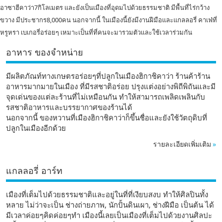
อาซาฮีคาว่า7กิโลเมตร และยังเป็นเมืองที่อุดมไปด้วยธรรมชาติ มีพื้นที่ไร่กว้าง
ขวาง มีประชากร8,000คน นอกจากนี้ ในเมืองนี้ยังมีงานฝีมือและแกลลอรี่ คาเฟ่ที่
หรูหรา เบเกอรี่อร่อยๆ เหมาะเป็นที่ที่คนจะมารวมตัวและใช้เวลาร่วมกัน
อาหาร ของจำหน่าย
มีผลิตภัณท์ทางเกษตรอร่อยๆที่ปลูกในเมืองฮิกาชิคาว่า ร้านค้าร้าน
อาหารมากมายในเมือง ที่มีรสชาติอร่อย ปรุงแต่งอย่างพิถีพิถันและมี
จุดเด่นของแต่ละร้านที่ไม่เหมือนกัน ทำให้สามารถเพลิดเพลินกับ
รสชาติอาหารและบรรยากาศของร้านได้
นอกจากนี้ ของหวานที่เมืองฮิกาชิคาว่าก็ขึ้นชื่อและยังใช้วัตถุดิบที่
ปลูกในเมืองอีกด้วย
รายละเอียดเพิ่มเติม
แกลลอรี่ อาร์ท
เมืองที่เต็มไปด้วยธรรมชาติและอยู่ในที่ที่เงียบสงบ ทำให้ศิลปินทั้ง
หลาย ไม่ว่าจะเป็น ช่างถ่ายภาพ, นักปั้นดินเผา, ช่างฝีมือ เป็นต้น ได้
มีเวลาค่อยๆคิดค่อยๆทำ เมืองนี้เลยเป็นเมืองที่เต็มไปด้วยงานศิลปะ