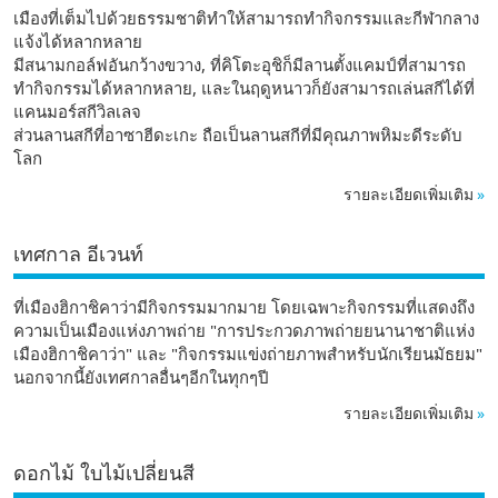
เมืองที่เต็มไปด้วยธรรมชาติทำให้สามารถทำกิจกรรมและกีฬากลาง
แจ้งได้หลากหลาย
มีสนามกอล์ฟอันกว้างขวาง, ที่คิโตะอุชิก็มีลานตั้งแคมป์ที่สามารถ
ทำกิจกรรมได้หลากหลาย, และในฤดูหนาวก็ยังสามารถเล่นสกีได้ที่
แคนมอร์สกีวิลเลจ
ส่วนลานสกีที่อาซาฮีดะเกะ ถือเป็นลานสกีที่มีคุณภาพหิมะดีระดับ
โลก
รายละเอียดเพิ่มเติม
เทศกาล อีเวนท์
ที่เมืองฮิกาชิคาว่ามีกิจกรรมมากมาย โดยเฉพาะกิจกรรมที่แสดงถึง
ความเป็นเมืองแห่งภาพถ่าย "การประกวดภาพถ่ายยนานาชาติแห่ง
เมืองฮิกาชิคาว่า" และ "กิจกรรมแข่งถ่ายภาพสำหรับนักเรียนมัธยม"
นอกจากนี้ยังเทศกาลอื่นๆอีกในทุกๆปี
รายละเอียดเพิ่มเติม
ดอกไม้ ใบไม้เปลี่ยนสี