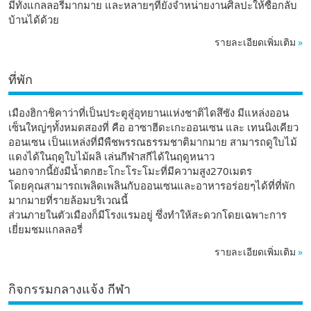
มีทั้งแกลลอรี่มากมาย และหลายๆที่ยังจำหน่ายงานศิลปะให้ซื้อกลับ
บ้านได้ด้วย
รายละเอียดเพิ่มเติม
ที่พัก
เมืองฮิกาชิคาว่าที่เป็นประตูสู่อุทยานแห่งชาติไดสึซัง มีแหล่งออน
เซ็นใหญ่ๆทั้งหมดสองที่ คือ อาซาฮีดะเกะออนเซน และ เทนนิงเคียว
ออนเซน เป็นแหล่งที่มืพืชพรรณธรรมชาติมากมาย สามารถดูใบไม้
แดงได้ในฤดูใบไม้ผลิ เล่นกีฬาสกีได้ในฤดูหนาว
นอกจากนี้ยังมีน้ำตกฮะโกะโระโมะที่มีความสูง270เมตร
โดยคุณสามารถเพลิดเพลินกับออนเซนและอาหารอร่อยๆได้ที่ที่พัก
มากมายที่รายล้อมบริเวณนี้
ส่วนภายในตัวเมืองก็มีโรงแรมอยู่ ซึ่งทำให้สะดวกโดยเฉพาะการ
เยี่ยมชมแกลลอรี่
รายละเอียดเพิ่มเติม
กิจกรรมกลางแจ้ง กีฬา