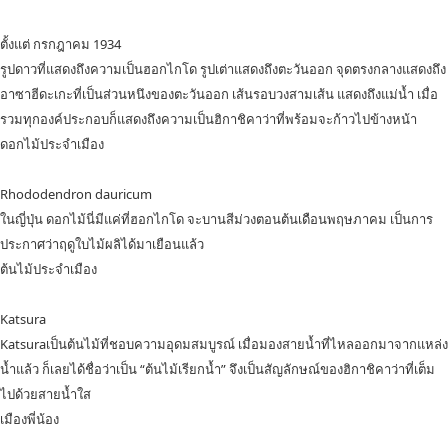
ตั้งแต่ กรกฎาคม 1934
รูปดาวที่แสดงถึงความเป็นฮอกไกโด รูปเต่าแสดงถึงตะวันออก จุดตรงกลางแสดงถึง
อาซาฮีดะเกะที่เป็นส่วนหนึงของตะวันออก เส้นรอบวงสามเส้น แสดงถึงแม่น้ำ เมื่อ
รวมทุกองค์ประกอบก็แสดงถึงความเป็นฮิกาชิคาว่าที่พร้อมจะก้าวไปข้างหน้า
ดอกไม้ประจำเมือง
Rhododendron dauricum
ในญี่ปุ่น ดอกไม้นี่มีแค่ที่ฮอกไกโด จะบานสีม่วงตอนต้นเดือนพฤษภาคม เป็นการ
ประกาศว่าฤดูใบไม้ผลิได้มาเยือนแล้ว
ต้นไม้ประจำเมือง
Katsura
Katsuraเป็นต้นไม้ที่ชอบความอุดมสมบูรณ์ เมื่อมองสายน้ำที่ไหลออกมาจากแหล่ง
น้ำแล้ว ก็เลยได้ชื่อว่าเป็น “ต้นไม้เรียกน้ำ” จึงเป็นสัญลักษณ์ของฮิกาชิคาว่าที่เต็ม
ไปด้วยสายน้ำใส
เมืองพี่น้อง