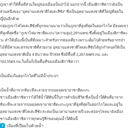
ภูเขา ทำให้พื้นที่ส่วนใหญ่ของเมืองเป็นป่าไม้ นอกจากนี้ เมืองฮิกาชิคาว่ายังเป็น
ส่วนหนึ่งของ “อุทยานแห่งชาติไดเสะสึซัง” ซึ่งเป็นอุทยานแห่งชาติที่ใหญ่ที่สุดใน
ญี่ปุ่นอีกด้วย
กลุ่มภูเขาไฟไดเสะสึซังที่ถูกขนานนามว่าเป็นภูเขาที่สูงที่สุดในฮอกไกโด มียอดเขา
ที่สูงที่สุดชื่อ “ภูเขาไฟอาซาฮีดะเกะ”(ความสูง2,291เมตร) ซึ่งตั้งอยู่ในเมืองฮิกาชิคะ
วะ ทำให้เมืองนี้เป็นที่ที่เหมาะสำหรับการท่องเที่ยว เพราะเต็มไปด้วยทรัพยากรป่า
ไม้ที่มีค่าและธรรมชาติที่สวยงาม อุทยานแห่งชาติไดเสะสึซังได้ถูกกำหนดให้เป็น
อุทยานแห่งชาติเมื่อ 4 ธันวาคม ปี1934 ซึ่งมีพื้นที่ 2,267.64ตร.กม. และ
102.55ตร.กม.ในนั้นก็เป็นพื้นที่ของเมืองฮิกาชิคาว่า
เป็นเมืองในฮอกไกโดที่ไม่มีน้ำประปา
เป็นน้ำที่มาจากหิมะที่ละลายจากบนยอดเขาอาซาฮีดะเกะ
ชาวเมืองฮิกาชิคาว่าได้ใช้น้ำใต้ดินนี้ในการดำเนินชีวิต ซึ่งเป็นน้ำใต้ดินที่มาจาก
หิมะที่ละลายจากบนยอดเขาอาซาฮีดะเกะภูเขาที่สูงที่สุดในฮอกไกโดและอยู่ใน
อุทยานแห่งชาติไดเสะสึซัง สะสมเป็นเวลานานหลายปี และค่อยๆไหลมายังเมือง
ชาวเมืองฮิกาชิคาว่าทุกคนรู้สึกขอบคุณน้ำใต้ดินนี้
เมืองที่เปี่ยมไปด้วยน้ำ